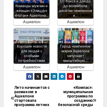
От бокса и дзюдо
Команды мужчин и
до волейбола:
женщин «Элицур»
десятки чемпионов
«Натан» Ашкелона…
и…
Ашкелон
Ашкелон
Хорошие новости
Город чемпионов:
для людей с
мэрия Ашкелона
особыми
запускает
потребностями
масштабную…
Ашкелон
Ашкелон
Лето начинается с
«Компас»:
Навигация
размахом: в
муниципальная
Ашкелоне
программа по
по
стартовала
созданию
программа летних
безопасной среды