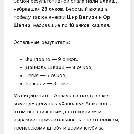
Самой результативной стала
Яали Блаиш
,
набравшая
28 очков
. Весомый вклад в
победу также внесли
Шир Ватури
и
Ор
Шапир
, набравшие по
10 очков
каждая.
Остальные результаты:
Фридерио — 9 очков;
Даниэль Шварц — 8 очков;
Тегия — 6 очков;
Валсери — 3 очка.
Муниципалитет Ашкелона поздравляет
команду девушек «Хапоэль» Ашкелон с
этим историческим достижением и
выражает признательность спортсменкам,
тренерскому штабу и всему клубу за