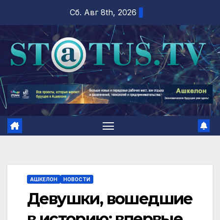
Перейти
Сб. Авг 8th, 2026
к
содержимому
АШКЕЛОН
НОВОСТИ
Девушки, вошедшие
в историю: впервые