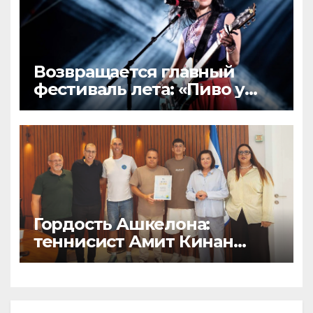
Возвращается главный
фестиваль лета: «Пиво у
озера 3» — два дня музыки,
пива и гастрономических
удовольствий в Экопарке
Ашкелона
Гордость Ашкелона:
теннисист Амит Кинан
получил почётную грамоту
за выдающиеся
достижения