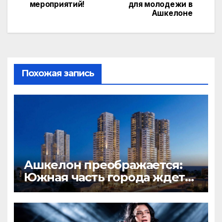
записям
мероприятий!
для молодежи в
Ашкелоне
Похожая запись
Ашкелон преображается:
Южная часть города ждет
грандиозное обновление!