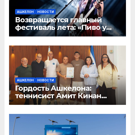
АШКЕЛОН
НОВОСТИ
Возвращается главный
фестиваль лета: «Пиво у
озера 3» — два дня музыки,
пива и гастрономических
удовольствий в Экопарке
Ашкелона
АШКЕЛОН
НОВОСТИ
Гордость Ашкелона:
теннисист Амит Кинан
получил почётную грамоту
за выдающиеся
достижения